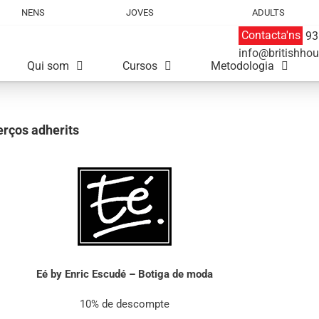
NENS
JOVES
ADULTS
Contacta'ns
93 
info@britishhou
Qui som
Cursos
Metodologia
rços adherits
Eé by Enric Escudé – Botiga de moda
10% de descompte