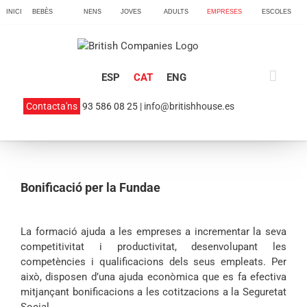
Skip
INICI
BEBÈS
NENS
JOVES
ADULTS
EMPRESES
ESCOLES
to
content
ESP
CAT
ENG
Contacta'ns
93 586 08 25 |
info@britishhouse.es
Bonificació per la Fundae
La formació ajuda a les empreses a incrementar la seva
competitivitat i productivitat, desenvolupant les
competències i qualificacions dels seus empleats. Per
això, disposen d’una ajuda econòmica que es fa efectiva
mitjançant bonificacions a les cotitzacions a la Seguretat