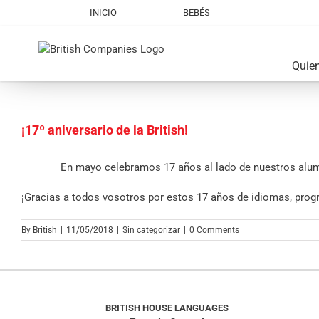
Skip
INICIO
BEBÉS
to
content
Quie
¡17º aniversario de la British!
View
En mayo celebramos 17 años al lado de nuestros alumn
Larger
¡Gracias a todos vosotros por estos 17 años de idiomas, prog
Image
By
British
|
11/05/2018
|
Sin categorizar
|
0 Comments
BRITISH HOUSE LANGUAGES