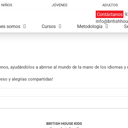
NIÑOS
JÓVENES
ADULTOS
Contáctanos
93
info@britishhou
nes somos
Cursos
Metodología
S
os, ayudándolos a abrirse al mundo de la mano de los idiomas y nu
reso y alegrías compartidas!
BRITISH HOUSE KIDS