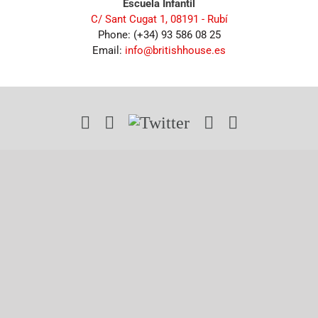
Escuela Infantil
C/ Sant Cugat 1, 08191 - Rubí
Phone: (+34) 93 586 08 25
Email:
info@britishhouse.es
Instagram
Facebook
Twitter
YouTube
LinkedIn