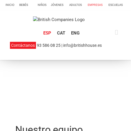
Skip
INICIO
BEBÉS
NIÑOS
JÓVENES
ADULTOS
EMPRESAS
ESCUELAS
to
content
ESP
CAT
ENG
Contáctanos
93 586 08 25 |
info@britishhouse.es
Nuestro equipo